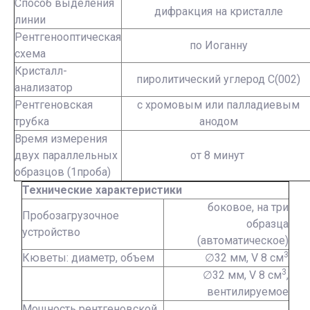
Способ выделения
дифракция на кристалле
линии
Рентгенооптическая
по Иоганну
схема
Кристалл-
пиролитический углерод С(002)
анализатор
Рентгеновская
с хромовым или палладиевым
трубка
анодом
Время измерения
двух параллельных
от 8 минут
образцов (1проба)
Технические характеристики
боковое, на три
Пробозагрузочное
образца
устройство
(автоматическое)
3
Кюветы: диаметр, объем
∅32 мм, V 8 см
3
∅32 мм, V 8 см
,
вентилируемое
Мощность рентгеновской