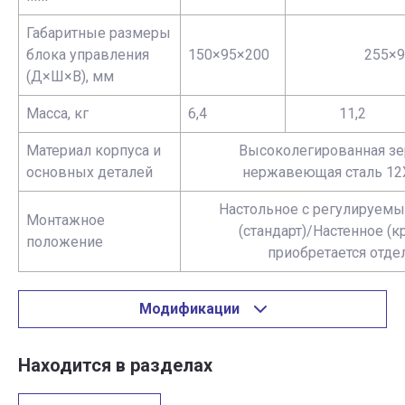
Габаритные размеры
блока управления
150×95×200
255×9
(Д×Ш×В), мм
Масса, кг
6,4
11,2
Материал корпуса и
Высоколегированная зе
основных деталей
нержавеющая сталь 12
Настольное с регулируем
Монтажное
(стандарт)/Настенное (
положение
приобретается отде
Модификации
Находится в разделах