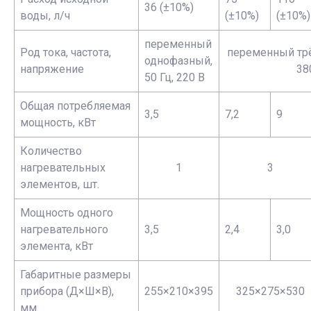
36 (±10%)
воды, л/ч
(±10%)
(±10%)
переменный
Род тока, частота,
переменный трё
однофазный,
напряжение
38
50 Гц, 220 В
Общая потребляемая
3,5
7,2
9
мощность, кВт
Количество
нагревательных
1
3
элементов, шт.
Мощность одного
нагревательного
3,5
2,4
3,0
элемента, кВт
Габаритные размеры
прибора (Д×Ш×В),
255×210×395
325×275×530
мм